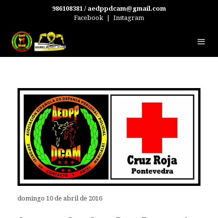
986108381 / aedppdcam@gmail.com
Facebook
|
Instagram
domingo 10 de abril de 2016