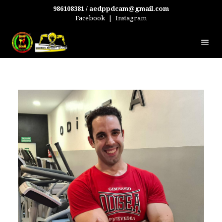
986108381 / aedppdcam@gmail.com
Facebook
|
Instagram