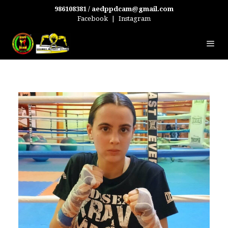
986108381 / aedppdcam@gmail.com
Facebook
|
Instagram