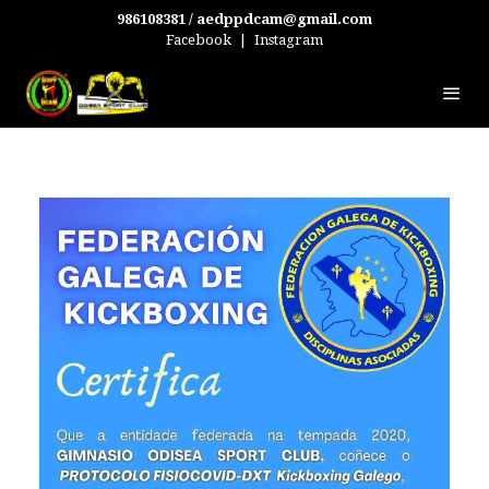
986108381 / aedppdcam@gmail.com
Facebook
|
Instagram