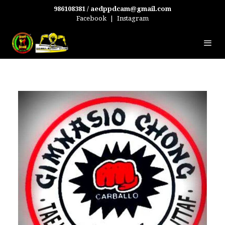
986108381 / aedppdcam@gmail.com
Facebook
|
Instagram