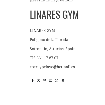
jueves 28 de mayo de 2020
LINARES GYM
LINARES GYM
Poligono de la Florida
Sotrondio, Asturias, Spain
Tlf: 661 17 87 07
coereypelayo@hotmail.es