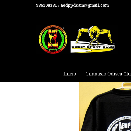
986108381 / aedppdcam@gmail.com
Camisetas Asociación
Inicio
Gimnasio Odisea Cl