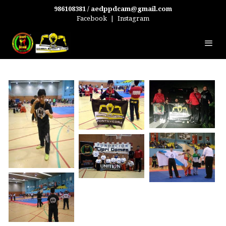
986108381 / aedppdcam@gmail.com
Facebook
|
Instagram